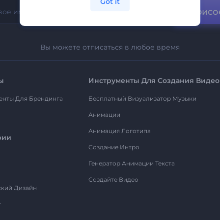
Got it
Присо
Вы можете отписаться в любое время
ы
Инструменты Для Создания Видео
енты Для Брендинга
Бесплатный Визуализатор Музыки
Анимации
Анимация Логотипа
рии
Создание Интро
Генератор Анимации Текста
Создайте Видео
ский Дизайн
т