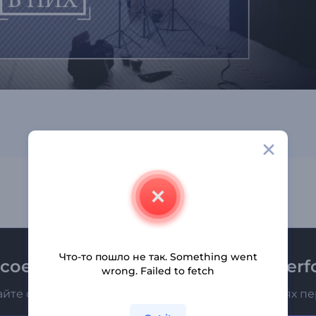
Что-то пошло не так. Something went
соединяйтесь к рассылке Renderfo
wrong. Failed to fetch
айте о последних новостях и новых предложениях п