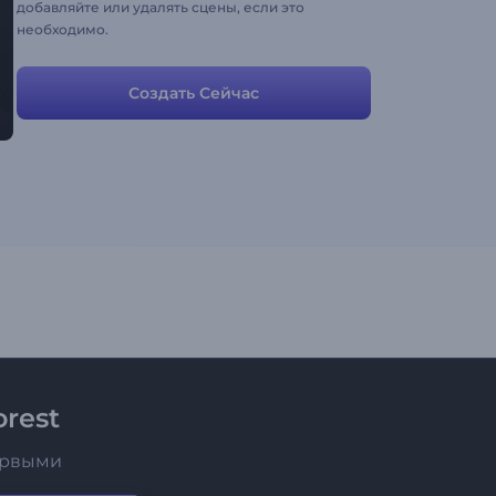
добавляйте или удалять сцены, если это
необходимо.
Создать Сейчас
rest
ервыми