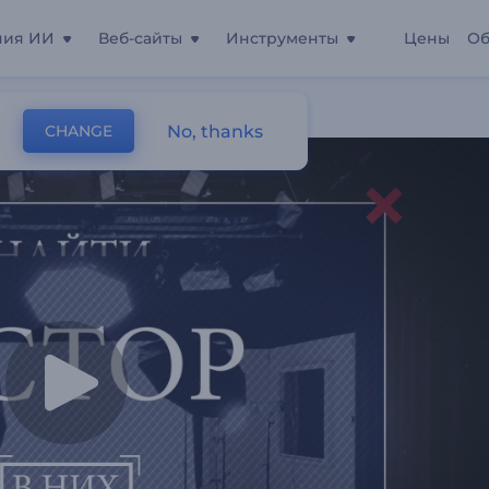
ния ИИ
Веб-сайты
Инструменты
Цены
Об
афии
No, thanks
CHANGE