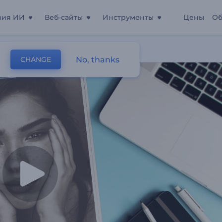
ния ИИ
Веб-сайты
Инструменты
Цены
Об
No, thanks
CHANGE