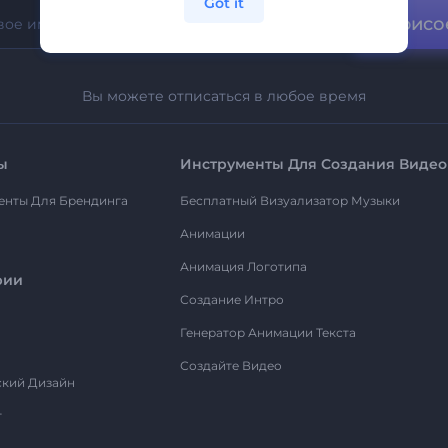
Got it
Присо
Вы можете отписаться в любое время
ы
Инструменты Для Создания Видео
енты Для Брендинга
Бесплатный Визуализатор Музыки
Анимации
Анимация Логотипа
рии
Создание Интро
Генератор Анимации Текста
Создайте Видео
ский Дизайн
т