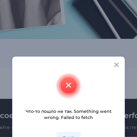
Что-то пошло не так. Something went
соединяйтесь к рассылке Renderfo
wrong. Failed to fetch
айте о последних новостях и новых предложениях п