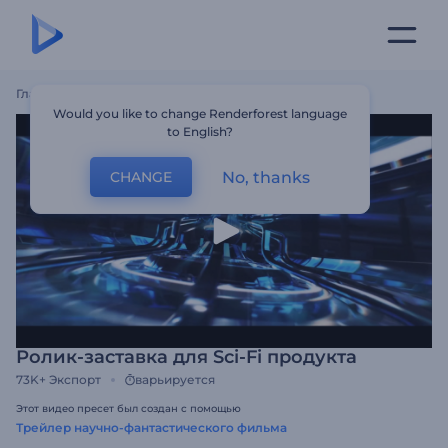
Главная
Шаблоны
Ролик-Заставка Для Sci-Fi Продукта
Would you like to change Renderforest language
to English?
No, thanks
CHANGE
Ролик-заставка для Sci-Fi продукта
73K+
Экспорт
варьируется
Этот видео пресет был создан с помощью
Трейлер научно-фантастического фильма