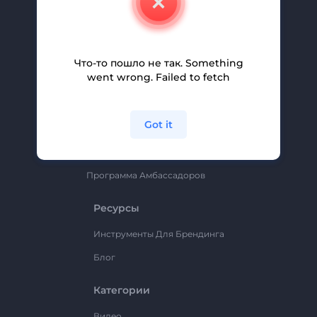
Вакансии
Помощь И Поддержка
Партнерская Программа
Что-то пошло не так. Something
went wrong. Failed to fetch
Политика Конфиденциальности
Условия И Положения
Got it
Карта Сайта
Renderforest
Программа Амбассадоров
Ресурсы
Инструменты Для Брендинга
Блог
Категории
Видео