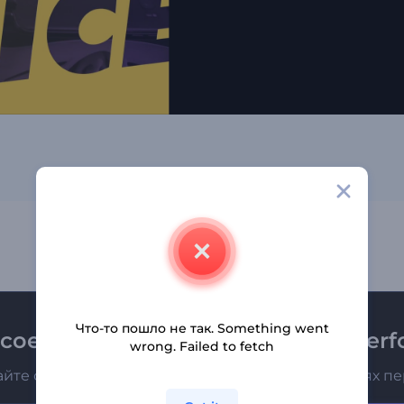
Что-то пошло не так. Something went
соединяйтесь к рассылке Renderfo
wrong. Failed to fetch
айте о последних новостях и новых предложениях п