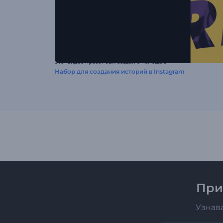
Этот видео пресет был создан с помощью
Набор для создания историй в Instagram
При
Узнав