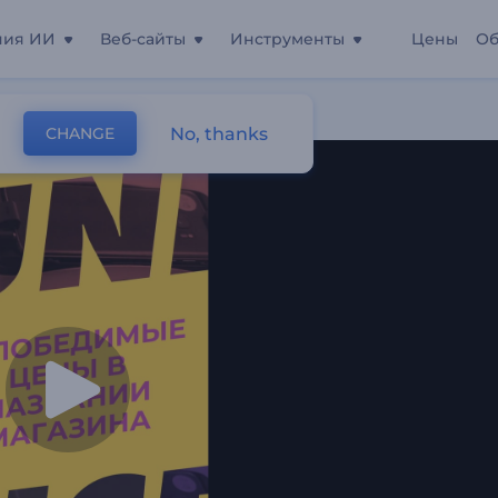
ния ИИ
Веб-сайты
Инструменты
Цены
Об
ние Продукта
No, thanks
CHANGE