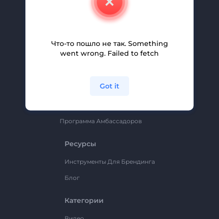
Вакансии
Помощь И Поддержка
Партнерская Программа
Что-то пошло не так. Something
went wrong. Failed to fetch
Политика Конфиденциальности
Условия И Положения
Got it
Карта Сайта
Renderforest
Программа Амбассадоров
Ресурсы
Инструменты Для Брендинга
Блог
Категории
Видео