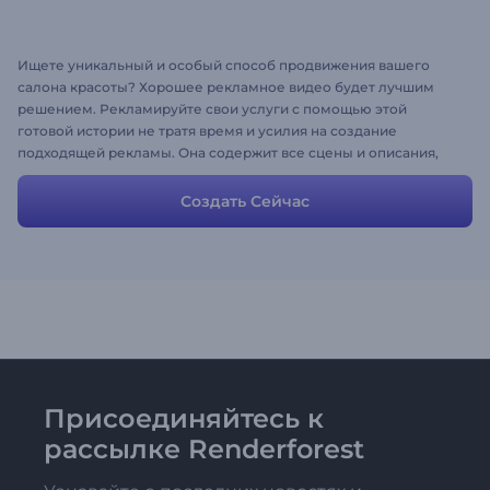
Ищете уникальный и особый способ продвижения вашего
салона красоты? Хорошее рекламное видео будет лучшим
решением. Рекламируйте свои услуги с помощью этой
готовой истории не тратя время и усилия на создание
подходящей рекламы. Она содержит все сцены и описания,
которые могут потребоваться для создания интересного
промо ролика. Сцены настраиваются позволяя добавлять свои
Создать Сейчас
медиа и вносить изменения, давая возможность отразить в
них собственные идеи и мысли.
Присоединяйтесь к
рассылке Renderforest