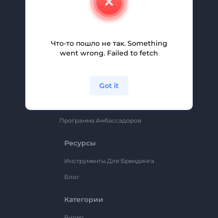
Вакансии
Помощь И Поддержка
Партнерская Программа
Что-то пошло не так. Something
went wrong. Failed to fetch
Политика Конфиденциальности
Условия И Положения
Got it
Карта Сайта
Renderforest
Программа Амбассадоров
Ресурсы
Инструменты Для Брендинга
Блог
Категории
Видео