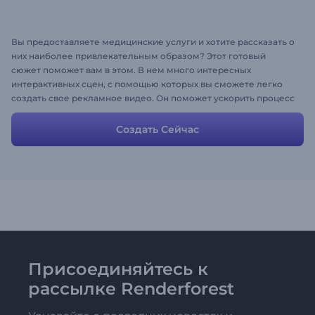
Вы предоставляете медицинские услуги и хотите рассказать о
них наиболее привлекательным образом? Этот готовый
сюжет поможет вам в этом. В нем много интересных
интерактивных сцен, с помощью которых вы сможете легко
создать свое рекламное видео. Он поможет ускорить процесс
создания, экономя ваше время и энергию. Так чего же вы
ждете? Создайте и получите свой рекламный ролик прямо
Создать Сейчас
сейчас!
Присоединяйтесь к
рассылке Renderforest