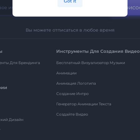
Got it
Присо
Вы можете отписаться в любое время
ы
Инструменты Для Создания Видео
енты Для Брендинга
Бесплатный Визуализатор Музыки
Анимации
Анимация Логотипа
рии
Создание Интро
Генератор Анимации Текста
Создайте Видео
ский Дизайн
т