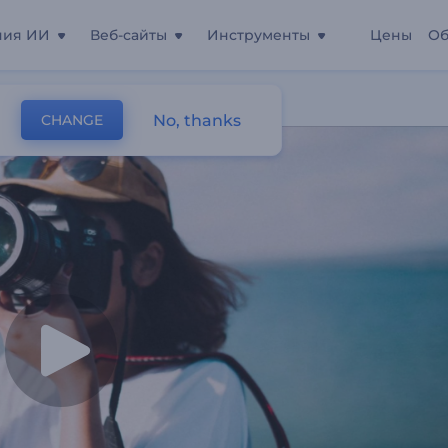
ния ИИ
Веб-сайты
Инструменты
Цены
Об
No, thanks
CHANGE