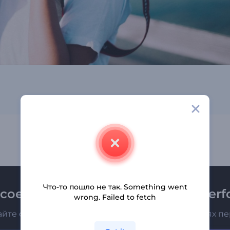
Что-то пошло не так. Something went
соединяйтесь к рассылке Renderfo
wrong. Failed to fetch
айте о последних новостях и новых предложениях п