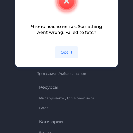
Вакансии
Помощь И Поддержка
Партнерская Программа
Что-то пошло не так. Something
went wrong. Failed to fetch
Политика Конфиденциальности
Условия И Положения
Got it
Карта Сайта
Renderforest
Программа Амбассадоров
Ресурсы
Инструменты Для Брендинга
Блог
Категории
Видео