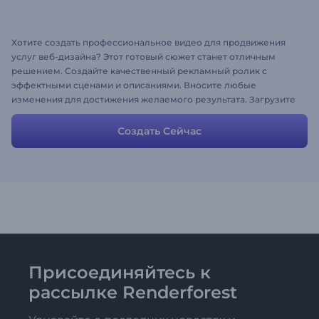
Хотите создать профессиональное видео для продвижения
услуг веб-дизайна? Этот готовый сюжет станет отличным
решением. Создайте качественный рекламный ролик с
эффектными сценами и описаниями. Вносите любые
изменения для достижения желаемого результата. Загрузите
собственные скриншоты, измените тесты и у вас готово
отличное промо видео за считанные минуты.
Создать Сейчас
Присоединяйтесь к
рассылке Renderforest