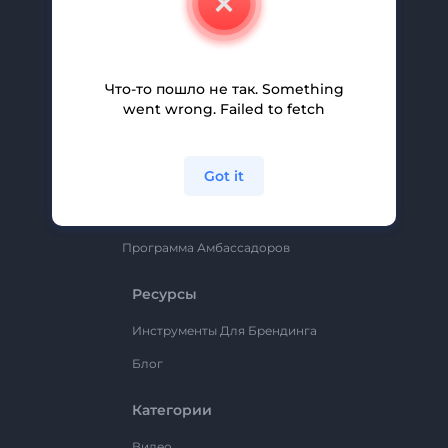
Вакансии
Помощь И Поддержка
Партнерская Программа
Что-то пошло не так. Something
went wrong. Failed to fetch
Политика Конфиденциальности
Условия И Положения
Got it
Карта Сайта
Renderforest
Программа Амбассадоров
Ресурсы
Инструменты Для Брендинга
Блог
Категории
Видео