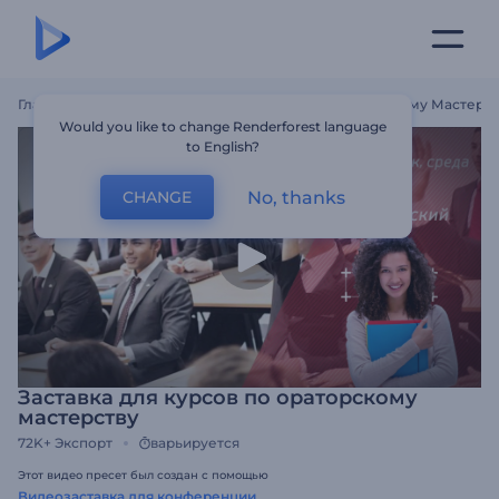
Главная
Шаблоны
Заставка Для Курсов По Ораторскому Мастерст
Would you like to change Renderforest language
to English?
No, thanks
CHANGE
Заставка для курсов по ораторскому
мастерству
72K+
Экспорт
варьируется
Этот видео пресет был создан с помощью
Видеозаставка для конференции