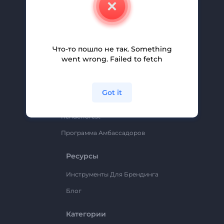
Свяжитесь С Нами
Вакансии
Помощь И Поддержка
Что-то пошло не так. Something
Партнерская Программа
went wrong. Failed to fetch
Политика Конфиденциальности
Условия И Положения
Got it
Карта Сайта
Renderforest
Программа Амбассадоров
Ресурсы
Инструменты Для Брендинга
Блог
Категории