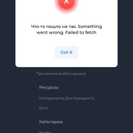
Вакансии
Помощь И Поддержка
Партнерская Программа
Что-то пошло не так. Something
went wrong. Failed to fetch
Политика Конфиденциальности
Условия И Положения
Got it
Карта Сайта
Renderforest
Программа Амбассадоров
Ресурсы
Инструменты Для Брендинга
Блог
Категории
Видео