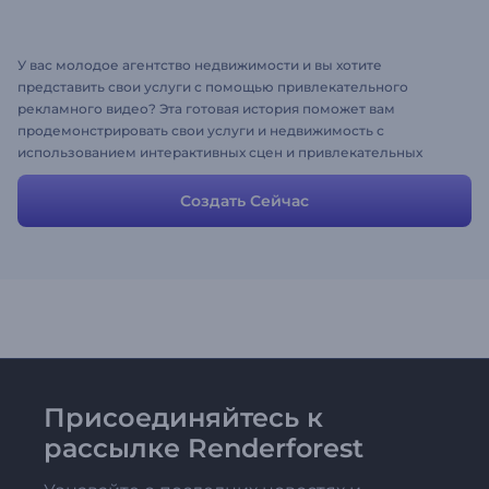
У вас молодое агентство недвижимости и вы хотите
представить свои услуги с помощью привлекательного
рекламного видео? Эта готовая история поможет вам
продемонстрировать свои услуги и недвижимость с
использованием интерактивных сцен и привлекательных
персонажей. Не тратьте время, используйте этот
эффективный просто способ привлечь как можно больше
Создать Сейчас
клиентов.
Присоединяйтесь к
рассылке Renderforest