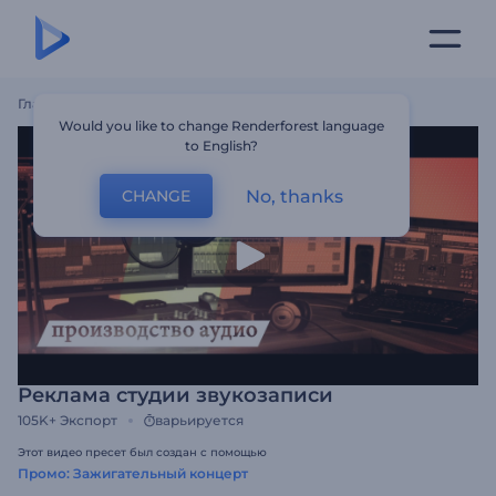
Главная
Шаблоны
Реклама Студии Звукозаписи
Would you like to change Renderforest language
to English?
No, thanks
CHANGE
Реклама студии звукозаписи
105K+
Экспорт
варьируется
Этот видео пресет был создан с помощью
Промо: Зажигательный концерт