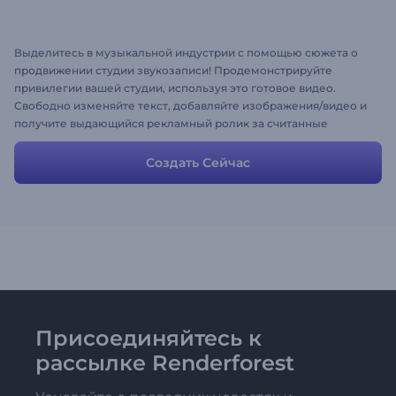
Выделитесь в музыкальной индустрии с помощью сюжета о
продвижении студии звукозаписи! Продемонстрируйте
привилегии вашей студии, используя это готовое видео.
Свободно изменяйте текст, добавляйте изображения/видео и
получите выдающийся рекламный ролик за считанные
минуты! Все еще сомневаетесь? Дайте этому сюжету шанс и
встречайте новых клиентов!
Создать Сейчас
Присоединяйтесь к
рассылке Renderforest