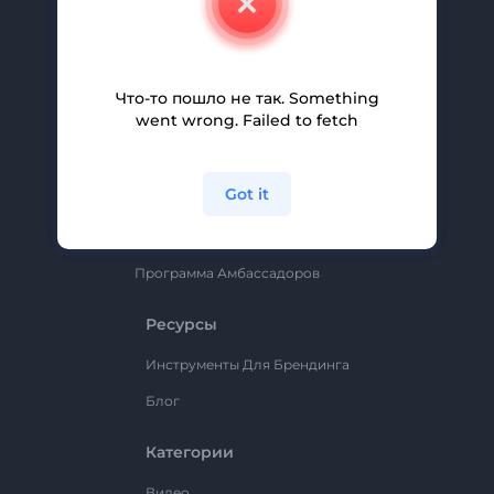
Вакансии
Помощь И Поддержка
Партнерская Программа
Что-то пошло не так. Something
went wrong. Failed to fetch
Политика Конфиденциальности
Условия И Положения
Got it
Карта Сайта
Renderforest
Программа Амбассадоров
Ресурсы
Инструменты Для Брендинга
Блог
Категории
Видео