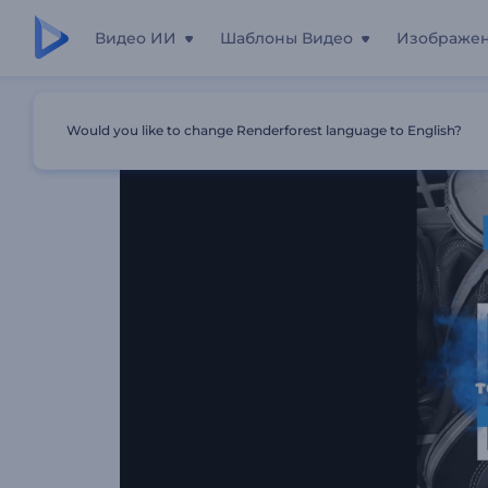
Видео ИИ
Шаблоны Видео
Изображе
Главная
Шаблоны
История В Instagram: Анонс О Р
Would you like to change Renderforest language to English?