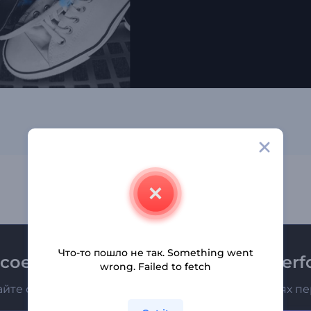
Что-то пошло не так. Something went
соединяйтесь к рассылке Renderfo
wrong. Failed to fetch
айте о последних новостях и новых предложениях п