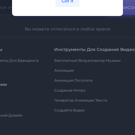
Got it
Присо
Вы можете отписаться в любое время
ы
Инструменты Для Создания Видео
енты Для Брендинга
Бесплатный Визуализатор Музыки
Анимации
Анимация Логотипа
рии
Создание Интро
Генератор Анимации Текста
Создайте Видео
ский Дизайн
т