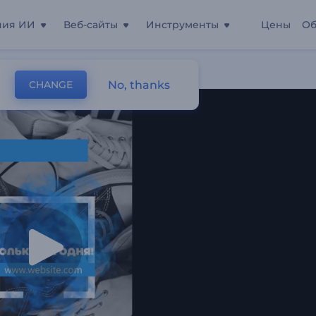
ния ИИ
Веб-сайты
Инструменты
Цены
Об
аспродаже
No, thanks
CHANGE