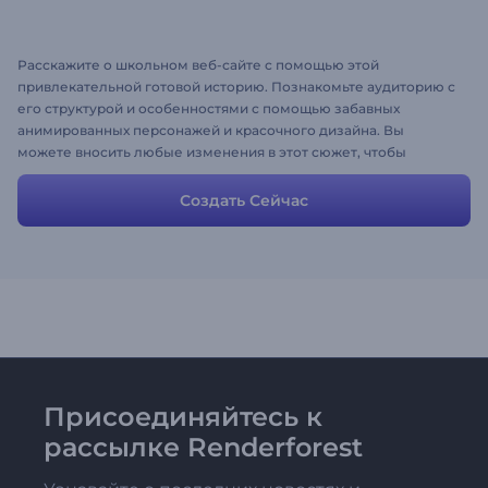
Расскажите о школьном веб-сайте с помощью этой
привлекательной готовой историю. Познакомьте аудиторию с
его структурой и особенностями с помощью забавных
анимированных персонажей и красочного дизайна. Вы
можете вносить любые изменения в этот сюжет, чтобы
получить желаемый результат; добавляйте или удаляйте
сцены, загружайте музыку, изображения и меняйте тексты.
Создать Сейчас
Присоединяйтесь к
рассылке Renderforest