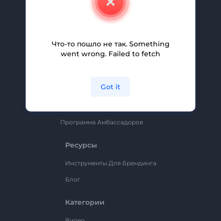
Вакансии
Помощь И Поддержка
Партнерская Программа
Что-то пошло не так. Something
went wrong. Failed to fetch
Политика Конфиденциальности
Условия И Положения
Got it
Карта Сайта
Renderforest
Программа Амбассадоров
Ресурсы
Инструменты Для Брендинга
Блог
Категории
Видео