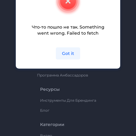
Вакансии
Помощь И Поддержка
Партнерская Программа
Что-то пошло не так. Something
went wrong. Failed to fetch
Политика Конфиденциальности
Условия И Положения
Got it
Карта Сайта
Renderforest
Программа Амбассадоров
Ресурсы
Инструменты Для Брендинга
Блог
Категории
Видео