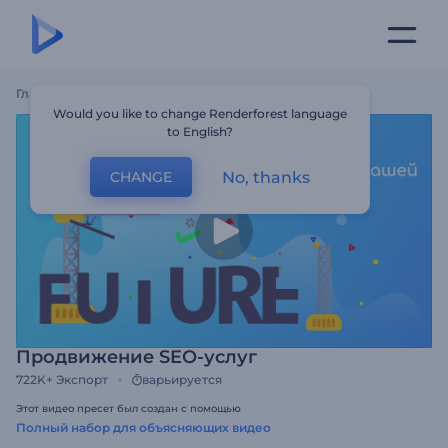
Главная
Шаблоны
Продвижение SEO-Услуг
Would you like to change Renderforest language
to English?
No, thanks
CHANGE
Продвижение SEO-услуг
722K+
Экспорт
варьируется
Этот видео пресет был создан с помощью
Полный набор для объясняющих видео