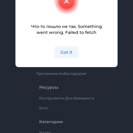
Вакансии
Помощь И Поддержка
Партнерская Программа
Что-то пошло не так. Something
went wrong. Failed to fetch
Политика Конфиденциальности
Условия И Положения
Got it
Карта Сайта
Renderforest
Программа Амбассадоров
Ресурсы
Инструменты Для Брендинга
Блог
Категории
Видео