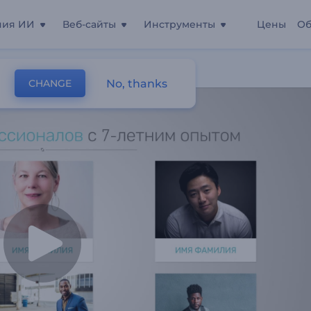
ния ИИ
Веб-сайты
Инструменты
Цены
Об
No, thanks
CHANGE