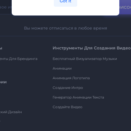
Got it
Присо
Вы можете отписаться в любое время
ы
Инструменты Для Создания Видео
енты Для Брендинга
Бесплатный Визуализатор Музыки
Анимации
Анимация Логотипа
рии
Создание Интро
Генератор Анимации Текста
Создайте Видео
ский Дизайн
т