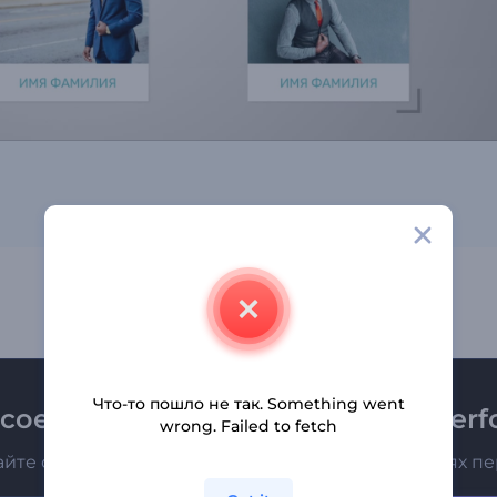
Что-то пошло не так. Something went
соединяйтесь к рассылке Renderfo
wrong. Failed to fetch
айте о последних новостях и новых предложениях п