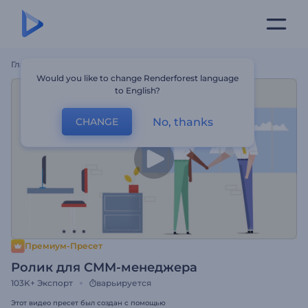
Главная
Шаблоны
Ролик Для СММ-Менеджера
Would you like to change Renderforest language
to English?
No, thanks
CHANGE
Премиум-Пресет
Ролик для СММ-менеджера
103K+
Экспорт
варьируется
Этот видео пресет был создан с помощью