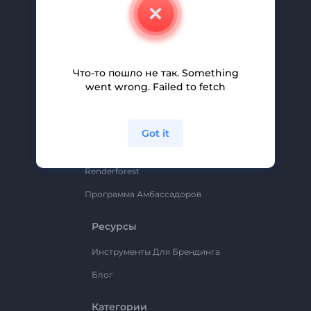
Свяжитесь С Нами
Вакансии
Помощь И Поддержка
Что-то пошло не так. Something
Партнерская Программа
went wrong. Failed to fetch
Политика Конфиденциальности
Условия И Положения
Got it
Карта Сайта
Renderforest
Программа Амбассадоров
Ресурсы
Инструменты Для Брендинга
Блог
Категории