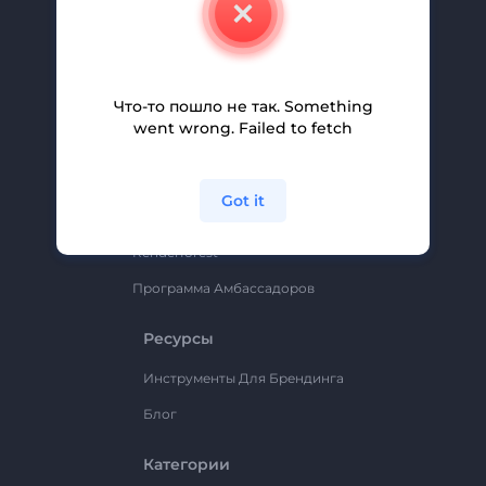
Свяжитесь С Нами
Вакансии
Помощь И Поддержка
Что-то пошло не так. Something
Партнерская Программа
went wrong. Failed to fetch
Политика Конфиденциальности
Условия И Положения
Got it
Карта Сайта
Renderforest
Программа Амбассадоров
Ресурсы
Инструменты Для Брендинга
Блог
Категории