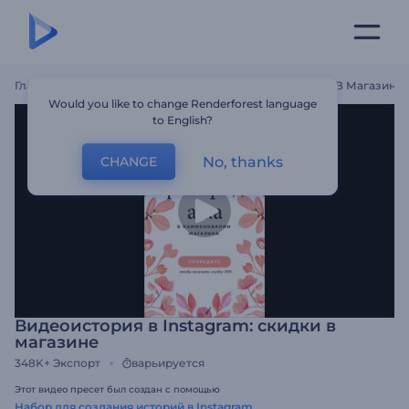
Главная
Шаблоны
Видеоистория В Instagram: Скидки В ​​магазине
Would you like to change Renderforest language
to English?
No, thanks
CHANGE
Видеоистория в Instagram: скидки в ​​
магазине
348K+
Экспорт
варьируется
Этот видео пресет был создан с помощью
Набор для создания историй в Instagram