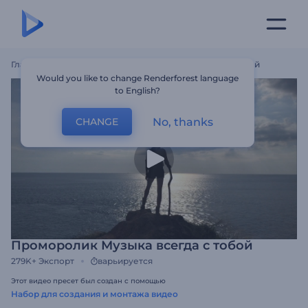
Главная
Шаблоны
Проморолик Музыка Всегда С Тобой
Would you like to change Renderforest language
to English?
No, thanks
CHANGE
Проморолик Музыка всегда с тобой
279K+
Экспорт
варьируется
Этот видео пресет был создан с помощью
Набор для создания и монтажа видео