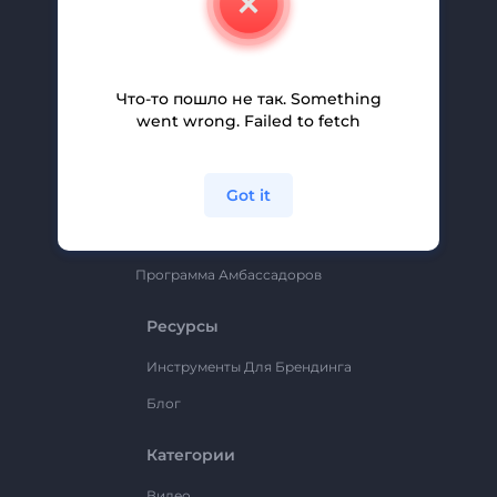
Вакансии
Помощь И Поддержка
Партнерская Программа
Что-то пошло не так. Something
went wrong. Failed to fetch
Политика Конфиденциальности
Условия И Положения
Got it
Карта Сайта
Renderforest
Программа Амбассадоров
Ресурсы
Инструменты Для Брендинга
Блог
Категории
Видео