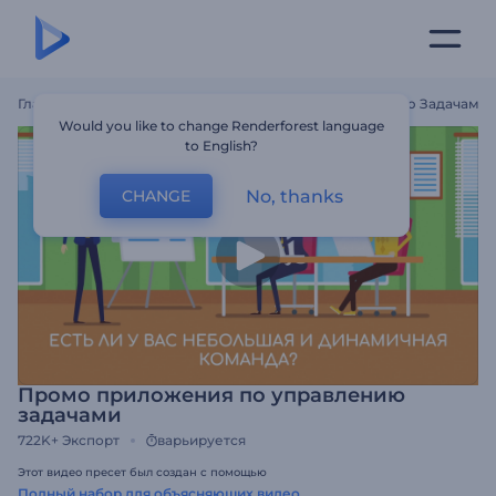
Главная
Шаблоны
Промо Приложения По Управлению Задачами
Would you like to change Renderforest language
to English?
No, thanks
CHANGE
Промо приложения по управлению
задачами
722K+
Экспорт
варьируется
Этот видео пресет был создан с помощью
Полный набор для объясняющих видео