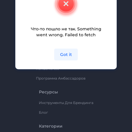
Свяжитесь С Нами
Вакансии
Помощь И Поддержка
Что-то пошло не так. Something
Партнерская Программа
went wrong. Failed to fetch
Политика Конфиденциальности
Условия И Положения
Got it
Карта Сайта
Renderforest
Программа Амбассадоров
Ресурсы
Инструменты Для Брендинга
Блог
Категории