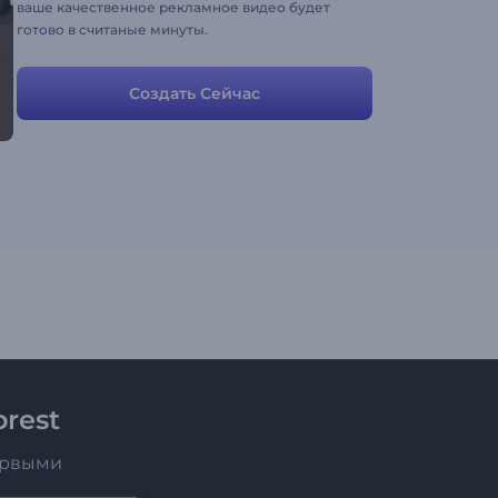
ваше качественное рекламное видео будет
готово в считаные минуты.
Создать Сейчас
rest
ервыми