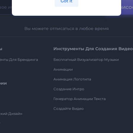
Got it
Присо
Вы можете отписаться в любое время
ы
Инструменты Для Создания Видео
енты Для Брендинга
Бесплатный Визуализатор Музыки
Анимации
Анимация Логотипа
рии
Создание Интро
Генератор Анимации Текста
Создайте Видео
ский Дизайн
т