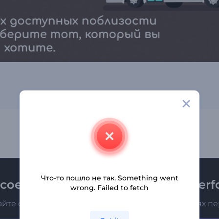
Что-то пошло не так. Something went
соединяйтесь к рассылке Renderfo
wrong. Failed to fetch
айте о последних новостях и новых предложениях п