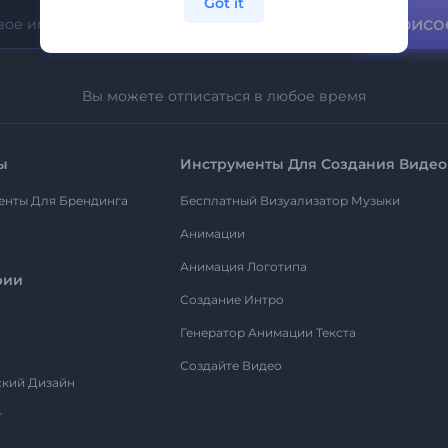
Got it
Присо
Вы можете отписаться в любое время
ы
Инструменты Для Создания Видео
енты Для Брендинга
Бесплатный Визуализатор Музыки
Анимации
Анимация Логотипа
рии
Создание Интро
Генератор Анимации Текста
Создайте Видео
ский Дизайн
т