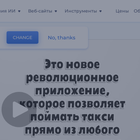
ния ИИ
Веб-сайты
Инструменты
Цены
Об
и
No, thanks
CHANGE