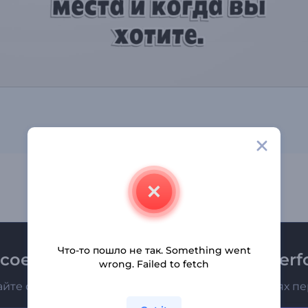
Что-то пошло не так. Something went
соединяйтесь к рассылке Renderfo
wrong. Failed to fetch
айте о последних новостях и новых предложениях п