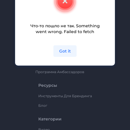
Вакансии
Помощь И Поддержка
Партнерская Программа
Что-то пошло не так. Something
went wrong. Failed to fetch
Политика Конфиденциальности
Условия И Положения
Got it
Карта Сайта
Renderforest
Программа Амбассадоров
Ресурсы
Инструменты Для Брендинга
Блог
Категории
Видео