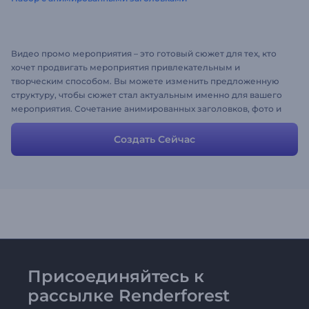
Видео промо мероприятия – это готовый сюжет для тех, кто
хочет продвигать мероприятия привлекательным и
творческим способом. Вы можете изменить предложенную
структуру, чтобы сюжет стал актуальным именно для вашего
мероприятия. Сочетание анимированных заголовков, фото и
видео рамок – это все, что нужно для создания идеального
видео. Привлекайте публику захватывающим видео!
Создать Сейчас
Присоединяйтесь к
рассылке Renderforest