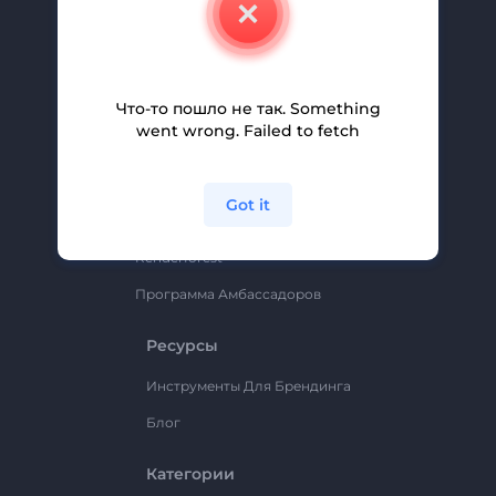
Свяжитесь С Нами
Вакансии
Помощь И Поддержка
Что-то пошло не так. Something
Партнерская Программа
went wrong. Failed to fetch
Политика Конфиденциальности
Условия И Положения
Got it
Карта Сайта
Renderforest
Программа Амбассадоров
Ресурсы
Инструменты Для Брендинга
Блог
Категории