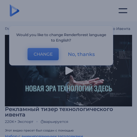
Главная
Шаблоны
Рекламный Тизер Технологического Ивента
Would you like to change Renderforest language
to English?
No, thanks
CHANGE
Рекламный тизер технологического
ивента
220K+
Экспорт
варьируется
Этот видео пресет был создан с помощью
Набор с анимированными заголовками