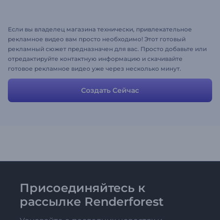
Если вы владелец магазина технически, привлекательное
рекламное видео вам просто необходимо! Этот готовый
рекламный сюжет предназначен для вас. Просто добавьте или
отредактируйте контактную информацию и скачивайте
готовое рекламное видео уже через несколько минут.
Продемонстрируйте свой уникальный подход и привлеките
еще больше клиентов. Попробуйте прямо сейчас!
Создать Сейчас
Присоединяйтесь к
рассылке Renderforest