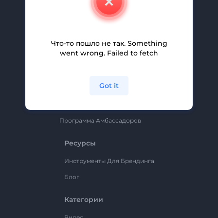
Вакансии
Помощь И Поддержка
Партнерская Программа
Что-то пошло не так. Something
went wrong. Failed to fetch
Политика Конфиденциальности
Условия И Положения
Got it
Карта Сайта
Renderforest
Программа Амбассадоров
Ресурсы
Инструменты Для Брендинга
Блог
Категории
Видео