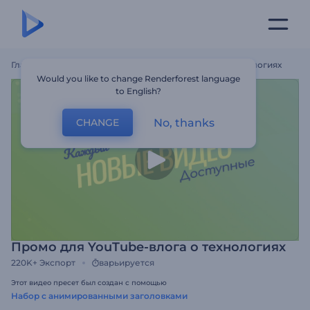
Главная
Шаблоны
Промо Для YouTube-Влога О Технологиях
Would you like to change Renderforest language
to English?
No, thanks
CHANGE
Промо для YouTube-влога о технологиях
220K+
Экспорт
варьируется
Этот видео пресет был создан с помощью
Набор с анимированными заголовками