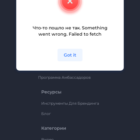
Вакансии
Помощь И Поддержка
Партнерская Программа
Что-то пошло не так. Something
went wrong. Failed to fetch
Политика Конфиденциальности
Условия И Положения
Got it
Карта Сайта
Renderforest
Программа Амбассадоров
Ресурсы
Инструменты Для Брендинга
Блог
Категории
Видео