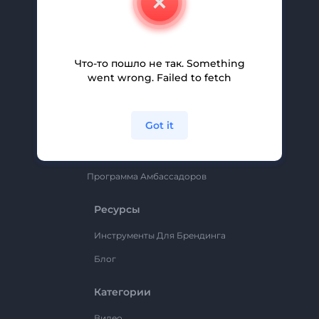
Вакансии
Помощь И Поддержка
Партнерская Программа
Что-то пошло не так. Something
went wrong. Failed to fetch
Политика Конфиденциальности
Условия И Положения
Got it
Карта Сайта
Renderforest
Программа Амбассадоров
Ресурсы
Инструменты Для Брендинга
Блог
Категории
Видео