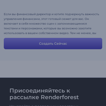
Если вы финансовый директор и хотите подчеркнуть важность
управления финансами, этот готовый сюжет для вас. Он
включает в себя множество сцен с запоминающимися
текстами и персонажами, которые вы возможно захотите
использовать в вашем собственном видео. Тем не менее, вы
можете изменить любую сцену или описание, так чтобы они
соответствовали вашим собственным идеям и потребностям.
Создать Сейчас
Присоединяйтесь к
рассылке Renderforest