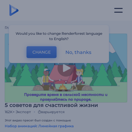
Главная
Шаблоны
5 Советов Для Счастливой Жизни
Would you like to change Renderforest language
to English?
No, thanks
CHANGE
5 советов для счастливой жизни
162K+
Экспорт
варьируется
Этот видео пресет был создан с помощью
Набор анимаций: Линейная графика