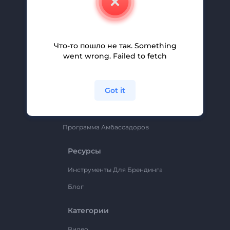
Вакансии
Помощь И Поддержка
Партнерская Программа
Что-то пошло не так. Something
went wrong. Failed to fetch
Политика Конфиденциальности
Условия И Положения
Got it
Карта Сайта
Renderforest
Программа Амбассадоров
Ресурсы
Инструменты Для Брендинга
Блог
Категории
Видео