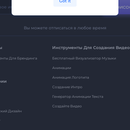
Got it
Присо
Вы можете отписаться в любое время
ы
Инструменты Для Создания Видео
енты Для Брендинга
Бесплатный Визуализатор Музыки
Анимации
Анимация Логотипа
рии
Создание Интро
Генератор Анимации Текста
Создайте Видео
ский Дизайн
т