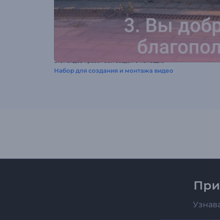
Этот видео пресет был создан с помощью
Набор для создания и монтажа видео
При
Узнав