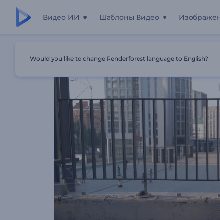
Видео ИИ
Шаблоны Видео
Изображе
Главная
Шаблоны
7 Признаков Того, Что Вы Нашл
Would you like to change Renderforest language to English?