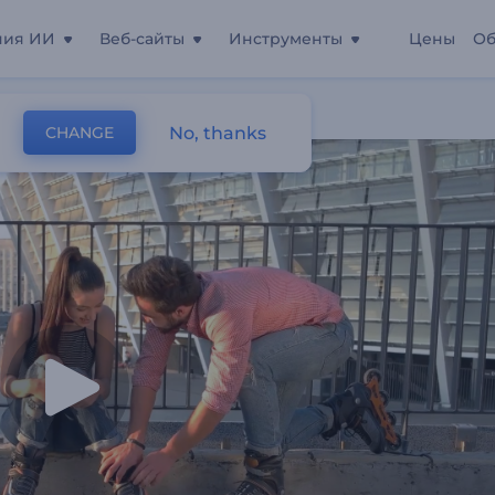
ния ИИ
Веб-сайты
Инструменты
Цены
Об
и Свою Любовь
No, thanks
CHANGE