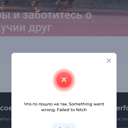
Что-то пошло не так. Something went
соединяйтесь к рассылке Renderfo
wrong. Failed to fetch
айте о последних новостях и новых предложениях п