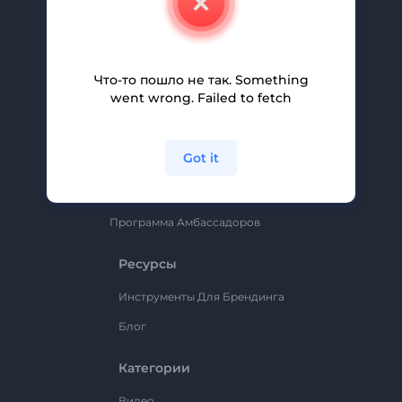
Вакансии
Помощь И Поддержка
Партнерская Программа
Что-то пошло не так. Something
went wrong. Failed to fetch
Политика Конфиденциальности
Условия И Положения
Got it
Карта Сайта
Renderforest
Программа Амбассадоров
Ресурсы
Инструменты Для Брендинга
Блог
Категории
Видео