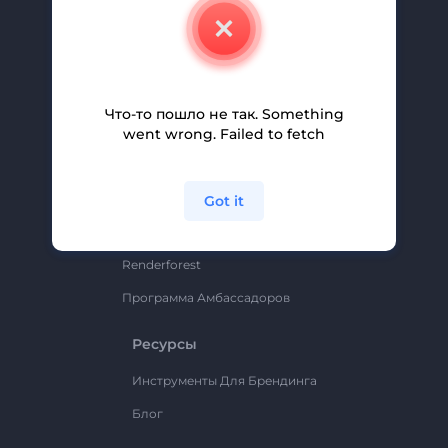
О Нас
Свяжитесь С Нами
Вакансии
Помощь И Поддержка
Что-то пошло не так. Something
went wrong. Failed to fetch
Партнерская Программа
Политика Конфиденциальности
Условия И Положения
Got it
Карта Сайта
Renderforest
Программа Амбассадоров
Ресурсы
Инструменты Для Брендинга
Блог