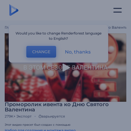
Главная
Шаблоны
Проморолик Ивента Ко Дню Святого Валентин
Would you like to change Renderforest language
to English?
No, thanks
CHANGE
Проморолик ивента ко Дню Святого
Валентина
279K+
Экспорт
варьируется
Этот видео пресет был создан с помощью
Набор для создания и монтажа видео