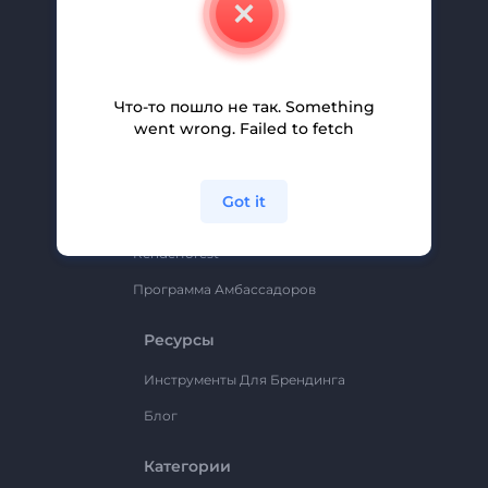
Свяжитесь С Нами
Вакансии
Помощь И Поддержка
Что-то пошло не так. Something
Партнерская Программа
went wrong. Failed to fetch
Политика Конфиденциальности
Условия И Положения
Got it
Карта Сайта
Renderforest
Программа Амбассадоров
Ресурсы
Инструменты Для Брендинга
Блог
Категории