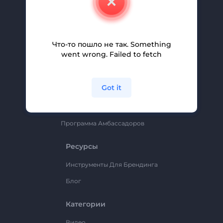
Вакансии
Помощь И Поддержка
Партнерская Программа
Что-то пошло не так. Something
went wrong. Failed to fetch
Политика Конфиденциальности
Условия И Положения
Got it
Карта Сайта
Renderforest
Программа Амбассадоров
Ресурсы
Инструменты Для Брендинга
Блог
Категории
Видео