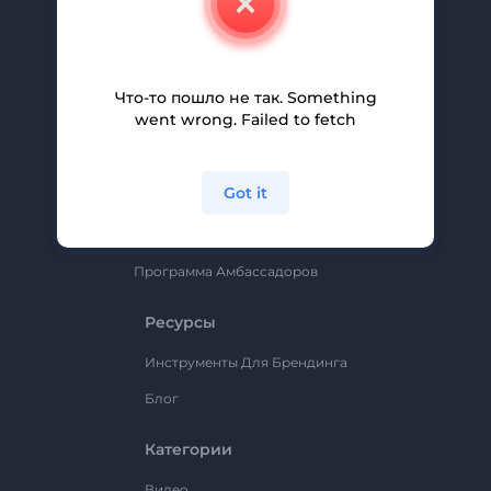
Вакансии
Помощь И Поддержка
Партнерская Программа
Что-то пошло не так. Something
went wrong. Failed to fetch
Политика Конфиденциальности
Условия И Положения
Got it
Карта Сайта
Renderforest
Программа Амбассадоров
Ресурсы
Инструменты Для Брендинга
Блог
Категории
Видео