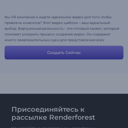
Вы VR компания и ищете идеальное видео для того чтобы
привлечь клиентов? Этот видео шаблон – ваш идеальный
выбор. Виртуальная реальность – это готовый сюжет, который
поможет ускорить процесс создания видео. Он содержит
много привлекательных сцен для представления всех
преимуществ VR устройств. Сцены настраиваются, поэтому вы
можете легко изменить их так, как вам необходимо.
Создать Сейчас
Присоединяйтесь к
рассылке Renderforest