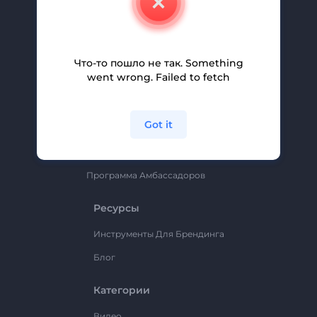
Вакансии
Помощь И Поддержка
Партнерская Программа
Что-то пошло не так. Something
went wrong. Failed to fetch
Политика Конфиденциальности
Условия И Положения
Got it
Карта Сайта
Renderforest
Программа Амбассадоров
Ресурсы
Инструменты Для Брендинга
Блог
Категории
Видео