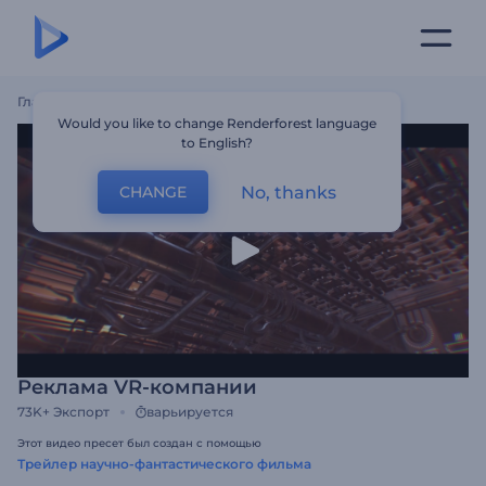
Главная
Шаблоны
Реклама VR-Компании
Would you like to change Renderforest language
to English?
No, thanks
CHANGE
Реклама VR-компании
73K+
Экспорт
варьируется
Этот видео пресет был создан с помощью
Трейлер научно-фантастического фильма