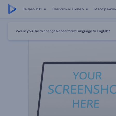
Видео ИИ
Шаблоны Видео
Изображе
Главная
Шаблоны
Демо-Видео По Возможностям 
Would you like to change Renderforest language to English?