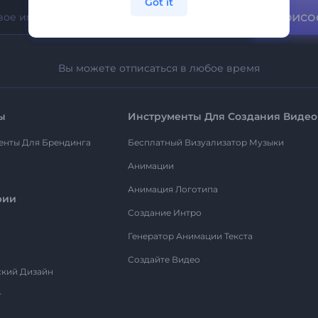
Got it
Присо
Вы можете отписаться в любое время
ы
Инструменты Для Создания Видео
енты Для Брендинга
Бесплатный Визуализатор Музыки
Анимации
Анимация Логотипа
рии
Создание Интро
Генератор Анимации Текста
Создайте Видео
ский Дизайн
т