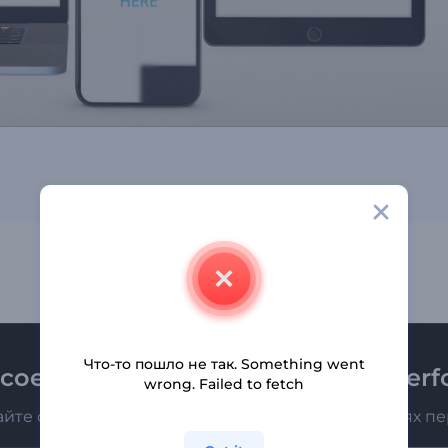
Что-то пошло не так. Something went
соединяйтесь к рассылке Renderfo
wrong. Failed to fetch
айте о последних новостях и новых предложениях п