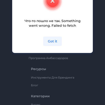
Вакансии
Помощь И Поддержка
Партнерская Программа
Что-то пошло не так. Something
went wrong. Failed to fetch
Политика Конфиденциальности
Условия И Положения
Got it
Карта Сайта
Renderforest
Программа Амбассадоров
Ресурсы
Инструменты Для Брендинга
Блог
Категории
Видео