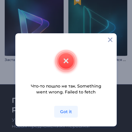
З
аставка: Неоновые прожекторы
А
нимация лого: Светящийся неон
Что-то пошло не так. Something
went wrong. Failed to fetch
Присоединяйтесь к
рассылке Renderforest
Got it
Узнавайте о последних новостях и
новых предложениях первыми