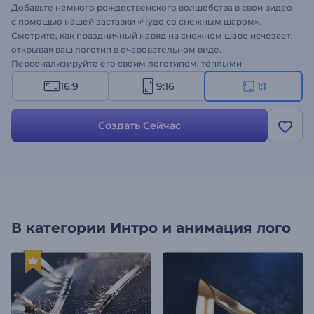
Добавьте немного рождественского волшебства в свои видео
с помощью нашей заставки «Чудо со снежным шаром».
Смотрите, как праздничный наряд на снежном шаре исчезает,
открывая ваш логотип в очаровательном виде.
Персонализируйте его своим логотипом, тёплыми
праздничными посланиями и радостной музыкальной
16:9
9:16
1:1
дорожкой, чтобы сделать его уникальным. Идеально подходит
для праздничных презентаций брендов, объявлений о
специальных предложениях, поздравительных видеороликов,
Создать Сейчас
праздничных промо-акций и многого другого. Создайте
сейчас и поделитесь праздничным чудом за считанные
секунды!
В категории
Интро и анимация лого