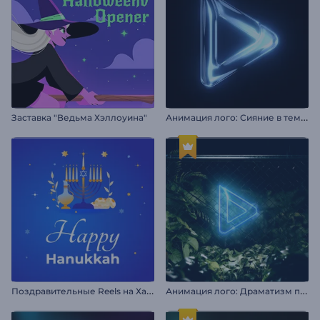
А
нимация лого: Сияние в темноте
Заставка "Ведьма Хэллоуина"
П
оздравительные Reels на Хануку
А
нимация лого: Драматизм природы