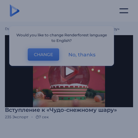
Главная
Шаблоны
Вступление К «Чудо-Снежному Шару»
Would you like to change Renderforest language
to English?
No, thanks
CHANGE
Вступление к «Чудо-снежному шару»
235
Экспорт
7 сек