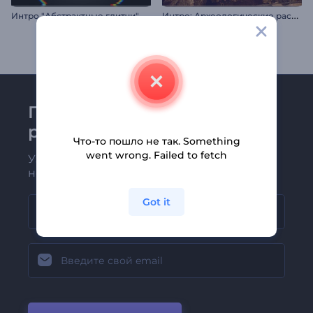
И
нтро: Археологические раскопки
Интро "Абстрактные глитчи"
Присоединяйтесь к
рассылке Renderforest
Что-то пошло не так. Something
went wrong. Failed to fetch
Узнавайте о последних новостях и
новых предложениях первыми
Got it