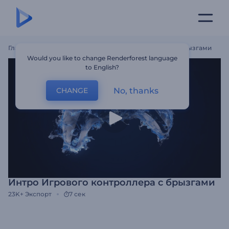
Главная
Шаблоны
Интро Игрового Контроллера С Брызгами
Would you like to change Renderforest language
to English?
No, thanks
CHANGE
Интро Игрового контроллера с брызгами
23K+
Экспорт
7 сек