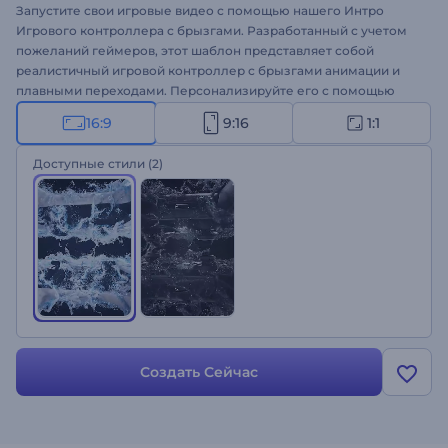
Запустите свои игровые видео с помощью нашего Интро
Игрового контроллера с брызгами. Разработанный с учетом
пожеланий геймеров, этот шаблон представляет собой
реалистичный игровой контроллер с брызгами анимации и
плавными переходами. Персонализируйте его с помощью
своего логотипа, теглайна и фоновой музыки и выкладывайте
16:9
9:16
1:1
на своих каналах, чтобы покорить зрителей с первой секунды.
Идеально подходит для игровых интро и аутро, прямых
Доступные стили
(2)
трансляций на YouTube, игровых монтажей и многих других
проектов. Попробуйте прямо сейчас и повысьте уровень
своего игрового контента!
Создать Сейчас