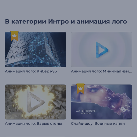
В категории
Интро и анимация лого
А
нимация лого: Минимализм и вращение
Анимация лого: Кибер куб
Анимация лого: Взрыв стены
Слайд-шоу: Водяные капли