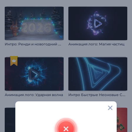
И
нтро: Ренди и новогодний фейерверк
Анимация лого: Магия частиц
И
нтро Быстрые Неоновые Слои
Анимация лого: Ударная волна