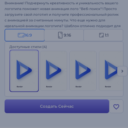
Внимание! Подчеркнуть креативность и уникальность вашего
логотипа поможет новая анимация лого "Веб-поиск"! Просто
загрузите свой логотип и получите профессиональный ролик
с анимацией за считанные минуты. Что еще нужно для
идеальной анимации логотипа? Шаблон отлично подходит для
оформления презентаций, рекламных роликов, интро
16:9
9:16
1:1
заставок для YouTube-каналов, заставок для бизнес-
мероприятий и многого другого. Создайте ролик с анимацией
Доступные стили
(4)
логотипа с помощью шаблона "Веб-поиск"!
Создать Сейчас