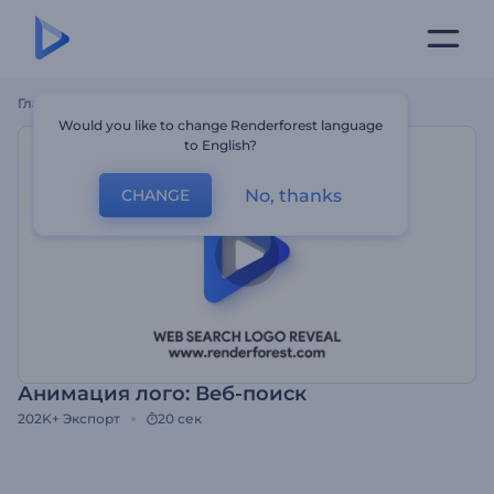
Главная
Шаблоны
Анимация Лого: Веб-Поиск
Would you like to change Renderforest language
to English?
No, thanks
CHANGE
Анимация лого: Веб-поиск
202K+
Экспорт
20 сек