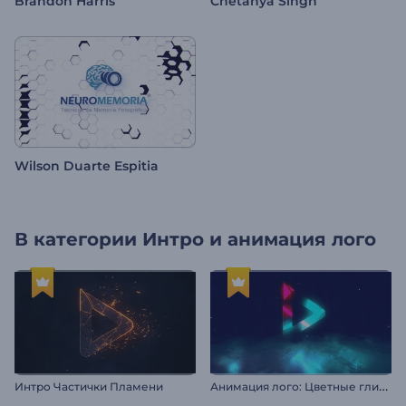
Brandon Harris
Chetanya Singh
Wilson Duarte Espitia
В категории
Интро и анимация лого
А
нимация лого: Цветные глитч-эффекты
Интро Частички Пламени