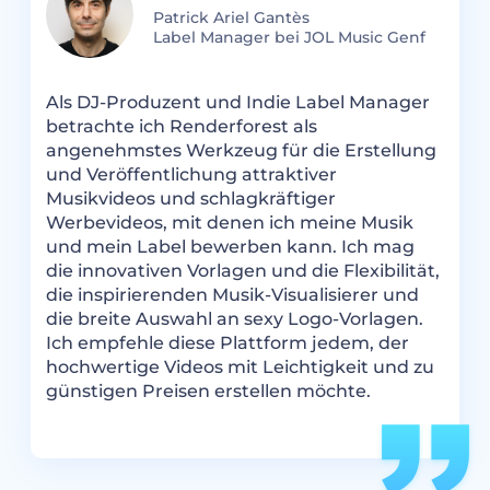
Patrick Ariel Gantès
Label Manager bei JOL Music Genf
W
Als DJ-Produzent und Indie Label Manager
n
betrachte ich Renderforest als
M
angenehmstes Werkzeug für die Erstellung
g
und Veröffentlichung attraktiver
Ü
Musikvideos und schlagkräftiger
M
Werbevideos, mit denen ich meine Musik
v
und mein Label bewerben kann. Ich mag
V
die innovativen Vorlagen und die Flexibilität,
d
die inspirierenden Musik-Visualisierer und
v
die breite Auswahl an sexy Logo-Vorlagen.
Ich empfehle diese Plattform jedem, der
hochwertige Videos mit Leichtigkeit und zu
günstigen Preisen erstellen möchte.