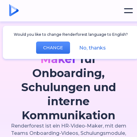
HR-Inhalte, die Ihre Mitarbeitenden
Would you like to change Renderforest language to English?
tatsächlich ansehen
Der
HR-Video-
No, thanks
CHANGE
Maker
für
Onboarding,
Schulungen und
interne
Kommunikation
Renderforest ist ein HR-Video-Maker, mit dem
Teams Onboarding-Videos, Schulungsmodule,