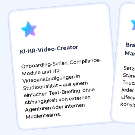
Bra
KI-HR-Video-Creator
Ma
Onboarding-Serien, Compliance-
Setz
Sta
Touchpoint
Life
Module und HR-
Videoankündigungen in
Studioqualität – aus einem
einfachen Text-Briefing, ohne
Abhängigkeit von externen
konsi
Agenturen oder internen
Medienteams.