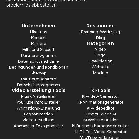
problemlos abbestellen.
Unternehmen
Ressourcen
Über uns
Branding-Werkzeug
Kontakt
Blog
Kategorien
Karriere
Video
Hilfe und Support
Logo
Partnerprogramm
Grafikdesign
Datenschutzrichtlinie
Webseite
Bedingungen und Konditionen
Mockup
Sitemap
Partnerprogramm
Botschafterprogramm
Video Erstellung Tools
KI-Tools
Musik Visualisierer
KI-Video-Generator
YouTube Intro Ersteller
KI-Animationsgenerator
Animations-Erstellung
KI-Videoeditor
Logoanimation
Text zu Video KI
Video-Erstellung
KI Website Builder
Animierter Textgenerator
KI Business Namensgenerator
KI-TikTok-Video-Generator
YouTube-Videoideen