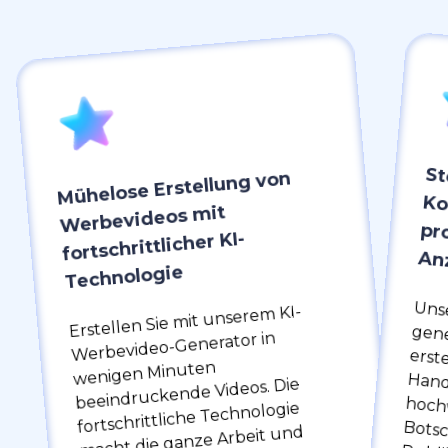
St
Kon
pro
Mühelose Erstellung von
Werbevideos mit
fortschrittlicher KI-
An
Technologie
Unse
gene
erstellen,
hoch
Botschafte
Erstellen Sie mit unserem KI-
Werbevideo-Generator in
wenigen Minuten
beeindruckende Videos. Die
fortschrittliche Technologie
macht die ganze Arbeit und