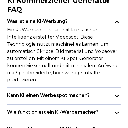
KI Kommerzieller Generator
FAQ
Was ist eine KI-Werbung?
Ein KI-Werbespot ist ein mit künstlicher
Intelligenz erstellter Videospot. Diese
Technologie nutzt maschinelles Lernen, um
automatisch Skripte, Bildmaterial und Voiceover
zu erstellen. Mit einem KI-Spot-Generator
können Sie schnell und mit minimalem Aufwand
maßgeschneiderte, hochwertige Inhalte
produzieren.
Kann KI einen Werbespot machen?
Ja, KI kann einen Werbespot von Grund auf
erstellen. Ein KI-Werbemacher nimmt Ihre
Wie funktioniert ein KI-Werbemacher?
Eingaben auf, z. B. eine Aufforderung, einen Ton
Der KI-Werbemacher analysiert zunächst Ihre
oder eine Produktinformation, und erstellt das
Aufforderung und den gewählten Stil. Dann