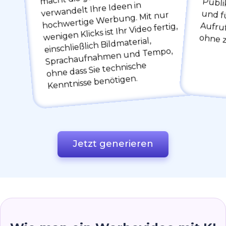
verwandelt Ihre Ideen in
hochwertige Werbung. Mit nur
wenigen Klicks ist Ihr Video fertig,
und führen zu mehr
einschließlich Bildmaterial,
Sprachaufnahmen und Tempo,
ohne dass Sie technische
Kenntnisse benötigen.
Jetzt generieren