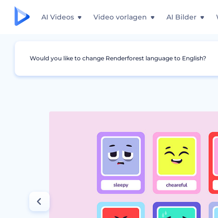
AI Videos
Video vorlagen
AI Bilder
Would you like to change Renderforest language to English?
Grafiken
Lernkarte
Farbenfrohe Kartenvo