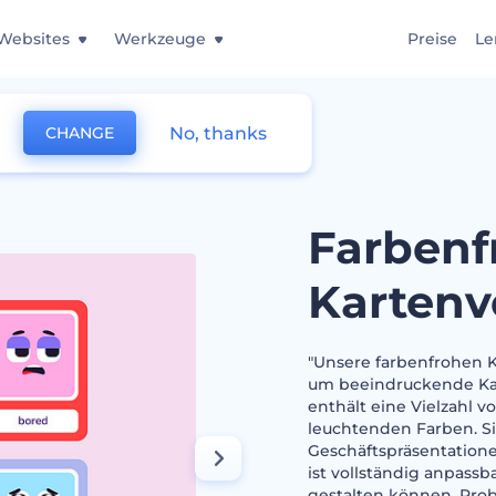
Websites
Werkzeuge
Preise
Le
No, thanks
CHANGE
rlagen
Farbenf
Kartenv
"Unsere farbenfrohen K
um beeindruckende Kart
enthält eine Vielzahl 
leuchtenden Farben. Si
Geschäftspräsentatione
ist vollständig anpass
gestalten können. Prob