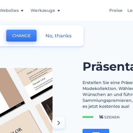
Websites
Werkzeuge
Preise
Le
No, thanks
CHANGE
 Modelinie
Präsent
Erstellen Sie eine Präs
Modekollektion. Wählen 
Wünschen an und führen
Sammlungspremieren, A
es jetzt kostenlos aus!
16
SZENEN