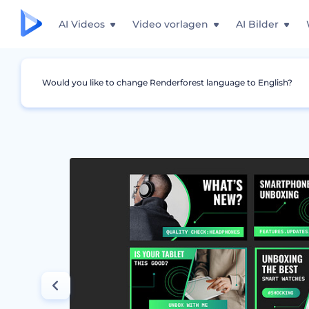
AI Videos
Video vorlagen
AI Bilder
Would you like to change Renderforest language to English?
Grafiken
YouTube Minimaturbild
Design-K