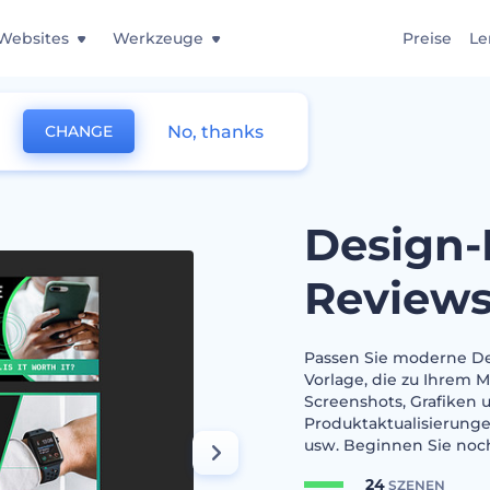
Websites
Werkzeuge
Preise
Le
No, thanks
CHANGE
it für Gadget-Reviews
Design-
Review
Passen Sie moderne Des
Vorlage, die zu Ihrem M
Screenshots, Grafiken 
Produktaktualisierung
usw. Beginnen Sie noc
24
SZENEN