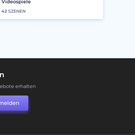
Videospiele
42
SZENEN
en
ebote erhalten
melden