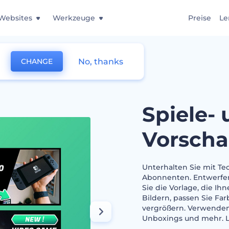
Websites
Werkzeuge
Preise
Le
No, thanks
CHANGE
und Tech-Video-Vorschaubilder
Spiele-
Vorscha
Unterhalten Sie mit Te
Abonnenten. Entwerfen 
Sie die Vorlage, die Ihn
Bildern, passen Sie Fa
vergrößern. Verwenden 
Unboxings und mehr. L