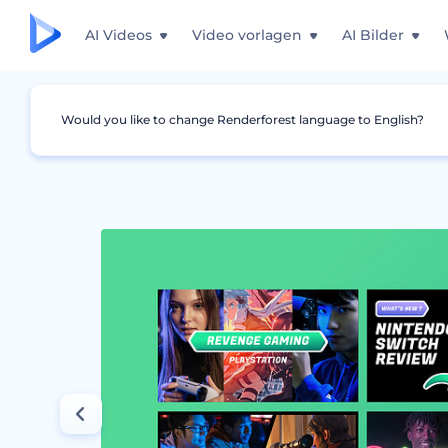
AI Videos
Video vorlagen
AI Bilder
Would you like to change Renderforest language to English?
Grafiken
YouTube Minimaturbild
Spiele- 