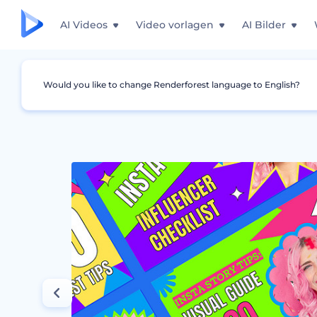
AI Videos
Video vorlagen
AI Bilder
Would you like to change Renderforest language to English?
Grafiken
YouTube Minimaturbild
Instagra