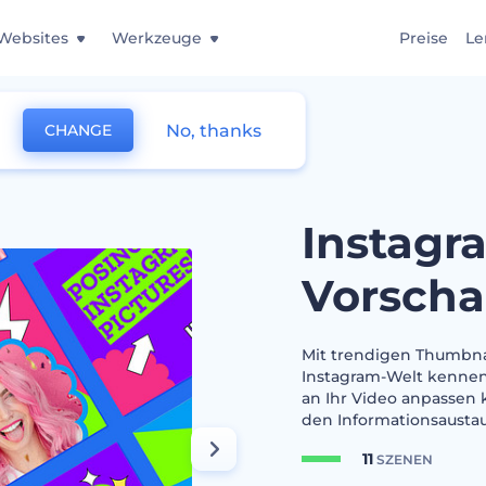
Websites
Werkzeuge
Preise
Le
No, thanks
CHANGE
m Hacks Vorschaubilder
Instagr
Vorscha
Mit trendigen Thumbnai
Instagram-Welt kennen.
an Ihr Video anpassen 
den Informationsaustau
11
SZENEN