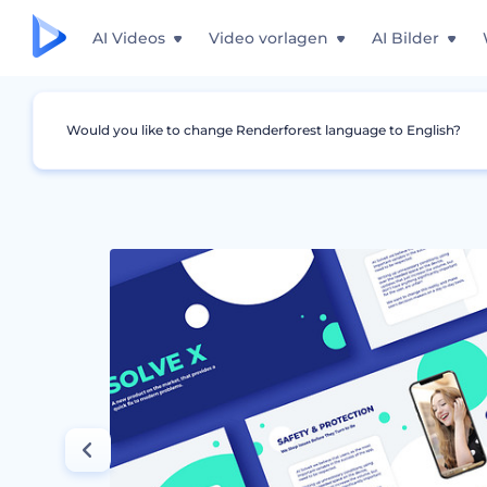
AI Videos
Video vorlagen
AI Bilder
Would you like to change Renderforest language to English?
Grafiken
Präsentationen
Startup Pitch De