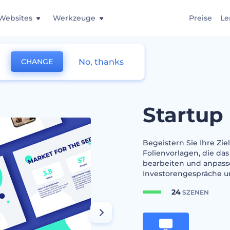
Websites
Werkzeuge
Preise
Le
No, thanks
CHANGE
ck
Startup
Begeistern Sie Ihre Zi
Folienvorlagen, die da
bearbeiten und anpasse
Investorengespräche un
24
SZENEN